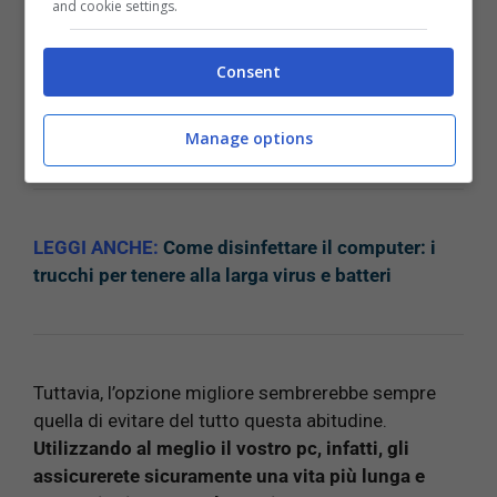
and cookie settings.
acquistare un supporto apposito che alzi di poco
il pc permettendo a tale strumento di funzionare
Consent
liberamente.
In questo modo l’aria circolerà più
facilmente e il processore non subirà dei
surriscaldamenti.
Manage options
LEGGI ANCHE:
Come disinfettare il computer: i
trucchi per tenere alla larga virus e batteri
Tuttavia, l’opzione migliore sembrerebbe sempre
quella di evitare del tutto questa abitudine.
Utilizzando al meglio il vostro pc, infatti, gli
assicurerete sicuramente una vita più lunga e