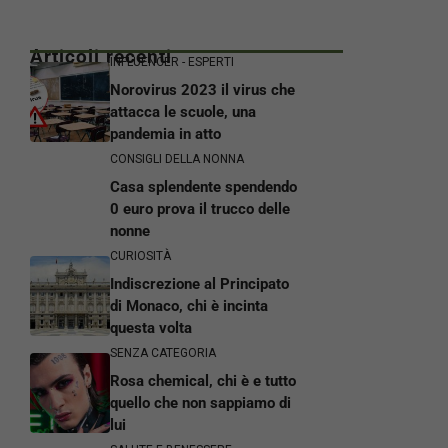
Articoli recenti
INFLUENCER - ESPERTI
Norovirus 2023 il virus che
attacca le scuole, una
pandemia in atto
CONSIGLI DELLA NONNA
Casa splendente spendendo
0 euro prova il trucco delle
nonne
CURIOSITÀ
Indiscrezione al Principato
di Monaco, chi è incinta
questa volta
SENZA CATEGORIA
Rosa chemical, chi è e tutto
quello che non sappiamo di
lui