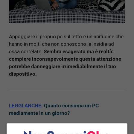
Appoggiare il proprio pc sul letto è un abitudine che
hanno in molti che non conoscono le insidie ad
essa correlate.
Sembra esagerato ma è realtà:
compiere inconsapevolmente questa attenzione
potrebbe danneggiare irrimediabilmente il tuo
dispositivo.
LEGGI ANCHE:
Quanto consuma un PC
mediamente in un giorno?