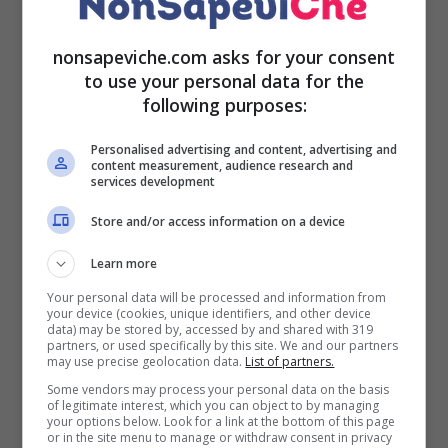
Quando si poggia il computer sulle coperte,
nonsapeviche.com asks for your consent
infatti, si va a tappare la ventola che è posizionata
to use your personal data for the
sotto al dispositivo.
Tale ventola ha la funzione di
following purposes:
raffreddare l’hardware ed evitare che il pc si
surriscaldi: il processore, infatti,
raggiunge la piena
Personalised advertising and content, advertising and
funzionalità a 75°C.
content measurement, audience research and
services development
Se il pc va in surriscaldamento potrebbe diventare
Store and/or access information on a device
solo un pò più lento o, addirittura, spegnersi del
tutto e registrare numerosi malfunzionamenti.
Learn more
Your personal data will be processed and information from
Non mettete il pc sul letto o
your device (cookies, unique identifiers, and other device
data) may be stored by, accessed by and shared with 319
sul cuscino ma adottate
partners, or used specifically by this site. We and our partners
may use precise geolocation data.
List of partners.
queste buone abitudini
Some vendors may process your personal data on the basis
of legitimate interest, which you can object to by managing
your options below. Look for a link at the bottom of this page
or in the site menu to manage or withdraw consent in privacy
Per evitare di tappare la ventola sarebbe utile