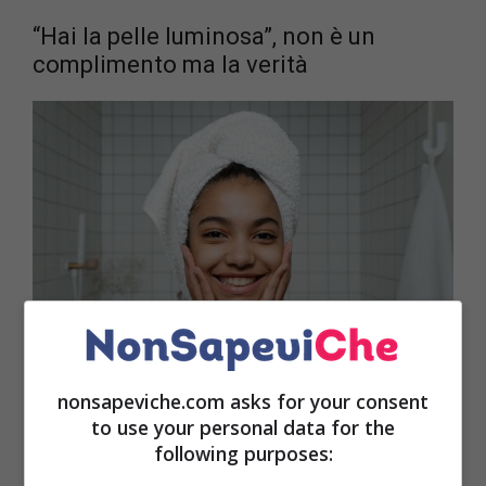
“Hai la pelle luminosa”, non è un
complimento ma la verità
nonsapeviche.com asks for your consent
to use your personal data for the
Le regole base per
prendersi cura della pelle del
following purposes:
viso
le conosciamo più o meno tutte. È importante
usare buoni prodotti per la pulizia e l’idratazione,