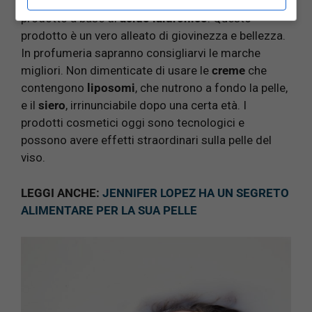
doni luce all’incarnato. Poi idratate la pelle con un
prodotto a base di
acido ialuronico
. Questo
prodotto è un vero alleato di giovinezza e bellezza.
In profumeria sapranno consigliarvi le marche
migliori. Non dimenticate di usare le
creme
che
contengono
liposomi
, che nutrono a fondo la pelle,
e il
siero
, irrinunciabile dopo una certa età. I
prodotti cosmetici oggi sono tecnologici e
possono avere effetti straordinari sulla pelle del
viso.
LEGGI ANCHE:
JENNIFER LOPEZ HA UN SEGRETO
ALIMENTARE PER LA SUA PELLE