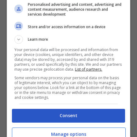
Personalised advertising and content, advertising and
struccarsi sempre bene la sera prima di andare a
content measurement, audience research and
services development
dormire. Fare la maschera per depurare la pelle con
regolarità. Usare sempre una buona crema solare a
Store and/or access information on a device
protezione elevata sotto il sole.
Learn more
Soprattutto, conta molto lo
stile di vita
: dormire
Your personal data will be processed and information from
bene e ore di sonno adeguate è fondamentale per
your device (cookies, unique identifiers, and other device
data) may be stored by, accessed by and shared with 319
mantenersi giovani, fare attività fisica regolare,
partners, or used specifically by this site. We and our partners
mangiare sano, soprattutto tanti ortaggi e una
may use precise geolocation data.
List of partners.
buona dose di frutta, bere tanta acqua sono tutte
Some vendors may process your personal data on the basis
of legitimate interest, which you can object to by managing
buon abitudini che conosciamo molto bene. Da
your options below. Look for a link at the bottom of this page
evitare
come la peste
lo stress
.
or in the site menu to manage or withdraw consent in privacy
and cookie settings.
Ovviamente, è importante anche usare i
giusti
trattamenti di bellezza
. Per mantenere a lungo la
Consent
luminosità della vostra pelle usate periodicamente
un buon esfoliante che rimuova le cellule morte e
Manage options