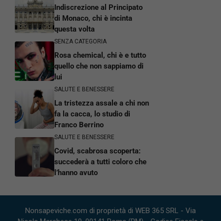
Indiscrezione al Principato
di Monaco, chi è incinta
questa volta
SENZA CATEGORIA
Rosa chemical, chi è e tutto
quello che non sappiamo di
lui
SALUTE E BENESSERE
La tristezza assale a chi non
fa la cacca, lo studio di
Franco Berrino
SALUTE E BENESSERE
Covid, scabrosa scoperta:
succederà a tutti coloro che
l’hanno avuto
Nonsapeviche.com di proprietà di WEB 365 SRL - Via