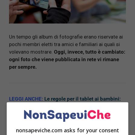
Un tempo gli album di fotografie erano riservate ai
pochi membri eletti tra amici e familiari ai quali si
volevano mostrare.
Oggi, invece, tutto è cambiato:
ogni foto che viene pubblicata in rete vi rimane
per sempre.
LEGGI ANCHE:
Le regole per il tablet ai bambini:
gli errori che commettono tutti i genitor
nonsapeviche.com asks for your consent