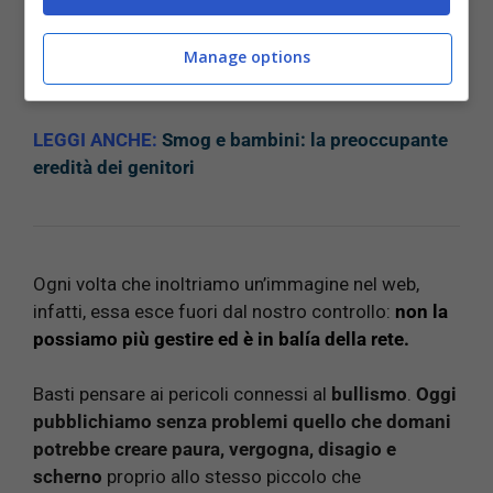
pedofilia.
Ma questo non è l’unico pericolo.
Manage options
LEGGI ANCHE:
Smog e bambini: la preoccupante
eredità dei genitori
Ogni volta che inoltriamo un’immagine nel web,
infatti, essa esce fuori dal nostro controllo:
non la
possiamo più gestire ed è in balía della rete.
Basti pensare ai pericoli connessi al
bullismo
.
Oggi
pubblichiamo senza problemi quello che domani
potrebbe creare paura, vergogna, disagio e
scherno
proprio allo stesso piccolo che