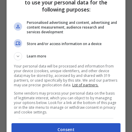
to use your personal data for the
Questa nuova “mania” si chiama
sharenting
ed è un
following purposes:
neologismo che
indica la costante esibizione da
parte dei genitori di oggi dei propri figli sui social
Personalised advertising and content, advertising and
network.
content measurement, audience research and
services development
Secondo uno studio condotto nel 2019 negli Stati
Store and/or access information on a device
Uniti, addirittura,
l’80% dei genitori condivide su
internet circa 1500 foto della propria prole prima
Learn more
che questi compiano 8 anni.
Your personal data will be processed and information from
your device (cookies, unique identifiers, and other device
data) may be stored by, accessed by and shared with 319
Ma ciò non è privo di pericoli e bisogna stare molto
partners, or used specifically by this site. We and our partners
attenti.
may use precise geolocation data.
List of partners.
Some vendors may process your personal data on the basis
of legitimate interest, which you can object to by managing
Le insidie dello sharenting
your options below. Look for a link at the bottom of this page
or in the site menu to manage or withdraw consent in privacy
and cookie settings.
I rischi e le insidie più diffuse di questa pratica
sono legate al fatto che l’immagine del minore
Consent
possa essere esposta ad adescamenti o reti di