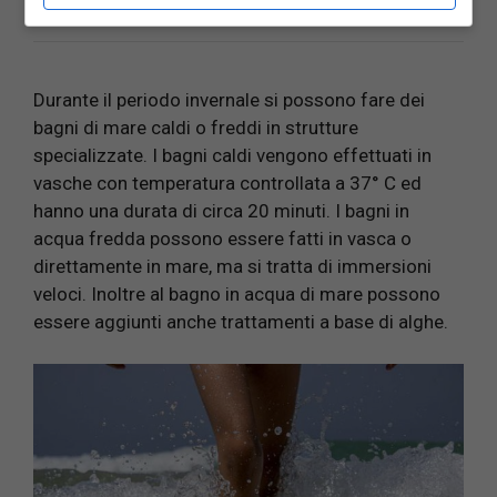
Durante il periodo invernale si possono fare dei
bagni di mare caldi o freddi in strutture
specializzate. I bagni caldi vengono effettuati in
vasche con temperatura controllata a 37° C ed
hanno una durata di circa 20 minuti. I bagni in
acqua fredda possono essere fatti in vasca o
direttamente in mare, ma si tratta di immersioni
veloci. Inoltre al bagno in acqua di mare possono
essere aggiunti anche trattamenti a base di alghe.