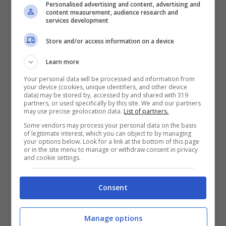
Personalised advertising and content, advertising and
content measurement, audience research and
services development
Store and/or access information on a device
L’acqua del mare è anche perfetta per:
Learn more
accelerare il metabolismo grazie ai sali
Your personal data will be processed and information from
your device (cookies, unique identifiers, and other device
minerali, lo iodio ed il clima caldo;
data) may be stored by, accessed by and shared with 319
liberare naso e gola andando a combattere i
partners, or used specifically by this site. We and our partners
may use precise geolocation data.
List of partners.
batteri presenti nell’apparato respiratorio;
Some vendors may process your personal data on the basis
perdere peso se abbiniamo al movimento in
of legitimate interest, which you can object to by managing
mare anche una dieta sana ed equilibrata
your options below. Look for a link at the bottom of this page
or in the site menu to manage or withdraw consent in privacy
riattivare la circolazione venosa.
and cookie settings.
Consent
LEGGI ANCHE:
Cellulite al mare: ecco l’incredibile
rimedio adatto a tutti!
Manage options