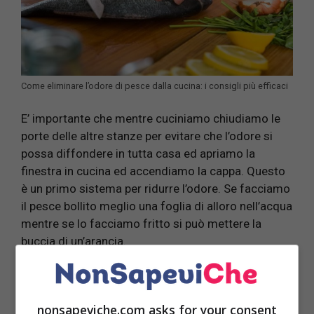
Come eliminare l’odore di pesce dalla cucina: i consigli più efficaci
E’ importante che mentre cuciniamo chiudiamo le
porte delle altre stanze per evitare che l’odore si
possa diffondere in tutta casa ed apriamo la
finestra in cucina ed accendiamo la cappa. Questo
è un primo sistema per ridurre l’odore. Se facciamo
il pesce bollito meglio una foglia di alloro nell’acqua
mentre se lo facciamo fritto si può mettere la
buccia di un’arancia.
Una volta che abbiamo cotto e mangiato il pesce si
deve:
nonsapeviche.com asks for your consent