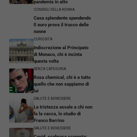
pandemia in atto
CONSIGLI DELLA NONNA
Casa splendente spendendo
0 euro prova il trucco delle
nonne
CURIOSITÀ
Indiscrezione al Principato
di Monaco, chi è incinta
questa volta
SENZA CATEGORIA
Rosa chemical, chi è e tutto
quello che non sappiamo di
lui
SALUTE E BENESSERE
La tristezza assale a chi non
fa la cacca, lo studio di
Franco Berrino
SALUTE E BENESSERE
Covid, scabrosa scoperta: