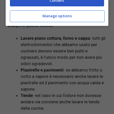
Consent
strofinare.
Manage options
LEGGI ANCHE:
Come togliere gli odori dalle
scarpe in poche mosse
Lavare piano cottura, forno e cappa
: tutti gli
elettrodomestici che abbiamo usato per
cucinare devono essere ben puliti e
sgrassati, è l’unico modo per non avere più
odori sgradevoli.
Piastrelle e pavimenti
: se abbiamo fritto o
cotto a vapore è necessario anche lavare le
piastrelle ed il pavimento con acqua calda e
sapone.
Tende
: nel caso in cui l’odore non dovesse
andare via conviene anche lavare le tende
della cucina.