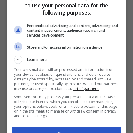
to use your personal data for the
Eliminare il cibo avanzato
: mettere in un
following purposes:
sacchetto le teste, lische o pelle e chiuderlo
per bene. Se non si può buttare subito meglio
Personalised advertising and content, advertising and
posizionarlo sul balcone.
content measurement, audience research and
services development
Lavare la lavastoviglie
: se le pentole o piatti
li volgiamo lavare in lavastoviglie meglio
Store and/or access information on a device
aggiungere una dose di bicarbonato e succo
di limone e fare un programma lungo. In
Learn more
questo modo l’odore svanisce, ma se dopo il
Your personal data will be processed and information from
lavaggio la lavastoviglie stessa dovesse
your device (cookies, unique identifiers, and other device
data) may be stored by, accessed by and shared with 319
aver preso l’odore di pesce meglio fare un
partners, or used specifically by this site. We and our partners
lavaggio a vuoto con l’aceto.
may use precise geolocation data.
List of partners.
Lavare a mano
: in caso non si avesse la
Some vendors may process your personal data on the basis
of legitimate interest, which you can object to by managing
lavastoviglie meglio mettere in ammollo le
your options below. Look for a link at the bottom of this page
stoviglie con detersivo per piatti, due
or in the site menu to manage or withdraw consent in privacy
and cookie settings.
cucchiai di bicarbonato e di succo di limone.
Lavare per bene e se necessario passare
mezzo limone all’interno delle pentole e