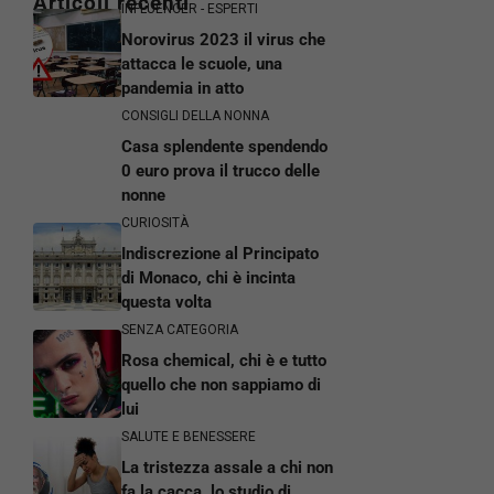
Articoli recenti
INFLUENCER - ESPERTI
Norovirus 2023 il virus che
attacca le scuole, una
pandemia in atto
CONSIGLI DELLA NONNA
Casa splendente spendendo
0 euro prova il trucco delle
nonne
CURIOSITÀ
Indiscrezione al Principato
di Monaco, chi è incinta
questa volta
SENZA CATEGORIA
Rosa chemical, chi è e tutto
quello che non sappiamo di
lui
SALUTE E BENESSERE
La tristezza assale a chi non
fa la cacca, lo studio di