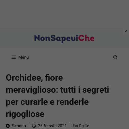
Vai
al
contenuto
Menu
Orchidee, fiore
meraviglioso: tutti i segreti
per curarle e renderle
rigogliose
Simona
26 Agosto 2021
Fai Da Te