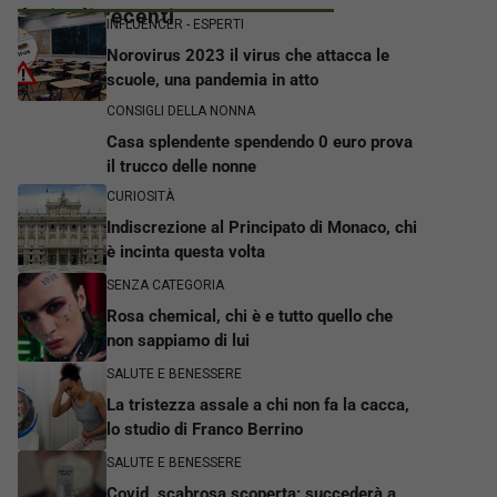
Articoli recenti
INFLUENCER - ESPERTI
Norovirus 2023 il virus che attacca le
scuole, una pandemia in atto
CONSIGLI DELLA NONNA
Casa splendente spendendo 0 euro prova
il trucco delle nonne
CURIOSITÀ
Indiscrezione al Principato di Monaco, chi
è incinta questa volta
SENZA CATEGORIA
Rosa chemical, chi è e tutto quello che
non sappiamo di lui
SALUTE E BENESSERE
La tristezza assale a chi non fa la cacca,
lo studio di Franco Berrino
SALUTE E BENESSERE
Covid, scabrosa scoperta: succederà a