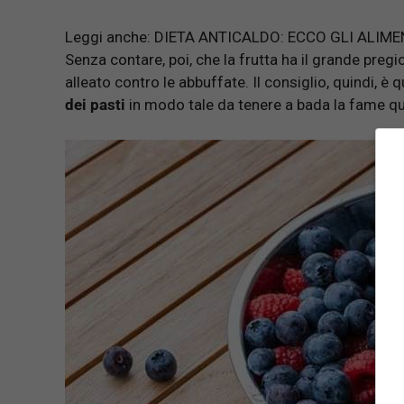
Leggi anche:
DIETA ANTICALDO: ECCO GLI ALIM
Senza contare, poi, che la frutta ha il grande preg
alleato contro le abbuffate. Il consiglio, quindi, è
dei pasti
in modo tale da tenere a bada la fame qu