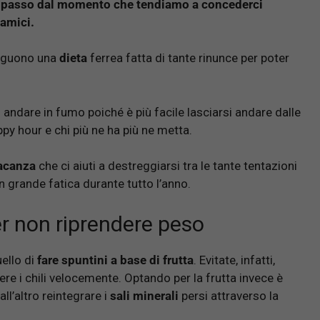
ri passo dal momento che tendiamo a concederci
 amici.
seguono una
dieta
ferrea fatta di tante rinunce per poter
o andare in fumo poiché è più facile lasciarsi andare dalle
ppy hour e chi più ne ha più ne metta.
vacanza
che ci aiuti a destreggiarsi tra le tante tentazioni
on grande fatica durante tutto l’anno.
er non riprendere peso
uello di
fare spuntini a base di frutta
. Evitate, infatti,
dere i chili velocemente. Optando per la frutta invece è
ll’altro reintegrare i
sali minerali
persi attraverso la