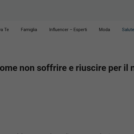
Da Te
Famiglia
Influencer – Esperti
Moda
Salut
ome non soffrire e riuscire per il