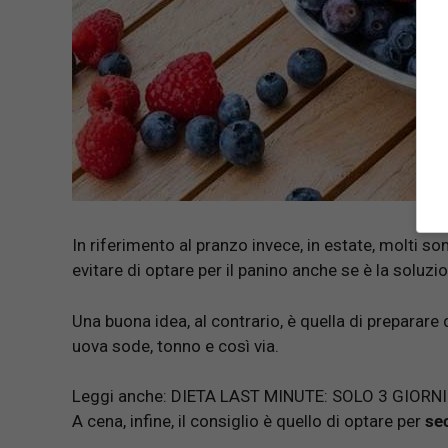
In riferimento al pranzo invece, in estate, molti s
evitare di optare per il panino anche se è la soluzi
Una buona idea, al contrario, è quella di preparare
uova sode, tonno e così via.
Leggi anche:
DIETA LAST MINUTE: SOLO 3 GIORN
A cena, infine, il consiglio è quello di optare per
sec