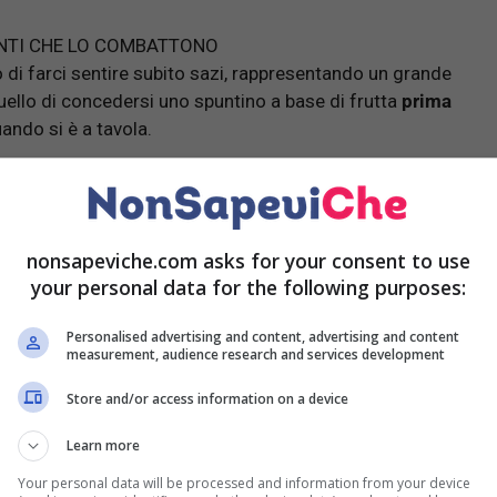
ENTI CHE LO COMBATTONO
io di farci sentire subito sazi, rappresentando un grande
 quello di concedersi uno spuntino a base di frutta
prima
ando si è a tavola.
nonsapeviche.com asks for your consent to use
your personal data for the following purposes:
Personalised advertising and content, advertising and content
measurement, audience research and services development
Store and/or access information on a device
Learn more
Your personal data will be processed and information from your device