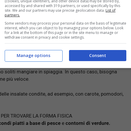
(cookies, unique identifiers, and other device data) may be stored by,
accessed by and shared with 319 partners, or used specifically by this
site. We and our partners may use precise geolocation data.
List of
partners.
Some vendors may process your personal data on the basis of legitimate
interest, which you can object to by managing your options below. Look
for a link at the bottom of this page or in the site menu to manage or
withdraw consent in privacy and cookie settings.
Manage options
Consent
ono soliti mangiare in spiaggia. In questo caso, bisogna
one più veloce.
 delle insalate condite, ad esempio, con carote, pomodori,
I PER TROVARE LA FORMA FISICA
ondi piatti a base di pesce
e
contorni di verdure.