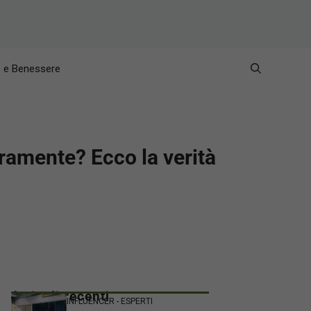
e e Benessere
eramente? Ecco la verità
Articoli recenti
INFLUENCER - ESPERTI