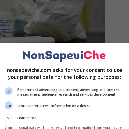
nonsapeviche.com asks for your consent to use
your personal data for the following purposes:
a mietendo un gran numero di vittime e contagiando un
Personalised advertising and content, advertising and content
measurement, audience research and services development
Store and/or access information on a device
 degli scienziati scozzesi attraverso uno studio sono
ficaci sarebbe rappresentato dai lavaggi nasali con
Learn more
Your personal data will be processed and information from your device