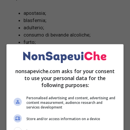
apostasia;
blasfemia;
adulterio;
consumo di bevande alcoliche;
furto;
rapina.
Nel caso in cui una persona si macchi di uno di
nonsapeviche.com asks for your consent
questi reati, sono previste
pene
molto
severe
che
to use your personal data for the
prevedono anche la
condanna a morte
.
following purposes:
Va detto che, ad oggi, sono pochi i paesi che
Personalised advertising and content, advertising and
applicano la sharia totalmente, nella vita pubblica
content measurement, audience research and
services development
che privata e sono:
Store and/or access information on a device
Arabia Saudita;
Iran;