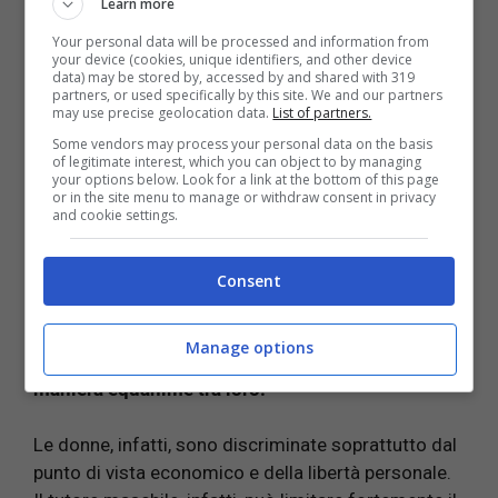
Learn more
Pakistan.
Your personal data will be processed and information from
your device (cookies, unique identifiers, and other device
data) may be stored by, accessed by and shared with 319
Negli altri paesi, invece, i predetti principi religiosi
partners, or used specifically by this site. We and our partners
sono utilizzati per regolare solo i rapporti privati.
may use precise geolocation data.
List of partners.
Some vendors may process your personal data on the basis
of legitimate interest, which you can object to by managing
Con l’avvento dei talebani, purtroppo, si assiste
your options below. Look for a link at the bottom of this page
ad una interpretazione estrema della Sharia con la
or in the site menu to manage or withdraw consent in privacy
and cookie settings.
previsione di sgozzamenti, lapidazioni,
mutilazioni e attentati in nome della religione.
Consent
Non solo,
anche se la legge islamica considera
uomini e donne uguali di fronte a Dio
, va detto
Manage options
che,
gli obblighi e i diritti non si applicano in
maniera equanime tra loro.
Le donne, infatti, sono discriminate soprattutto dal
punto di vista economico e della libertà personale.