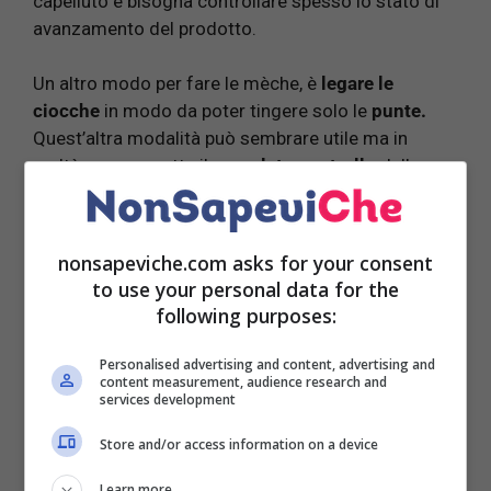
capelluto e bisogna controllare spesso lo stato di
avanzamento del prodotto.
Un altro modo per fare le mèche, è
legare le
ciocche
in modo da poter tingere solo le
punte.
Quest’altra modalità può sembrare utile ma in
realtà non permette il
completo controllo
della
zona da colorare, rendendo difficile capire il
risultato finale.
nonsapeviche.com asks for your consent
LEGGI ANCHE:
Il balsamo per capelli da usare
to use your personal data for the
dopo una giornata di sole e mare
following purposes:
Perché prediligere la tecnica
Personalised advertising and content, advertising and
content measurement, audience research and
con la cuffia?
services development
Store and/or access information on a device
Learn more