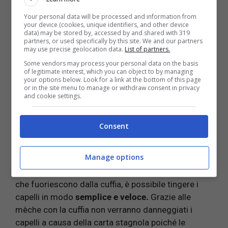
Your personal data will be processed and information from
your device (cookies, unique identifiers, and other device
data) may be stored by, accessed by and shared with 319
partners, or used specifically by this site. We and our partners
may use precise geolocation data.
List of partners.
Some vendors may process your personal data on the basis
of legitimate interest, which you can object to by managing
your options below. Look for a link at the bottom of this page
or in the site menu to manage or withdraw consent in privacy
and cookie settings.
Le
mèche con la cuffia
sono un ottimo metodo per
Consent
ottenere un
nuovo look,
cercando di ridurre al
minimo il
danneggiamento
a carico del cuoio
Manage options
capelluto. Questa tecnica offre un’ottima
comodità
d’ esecuzione
, poiché essendo mirata alle ciocche
che fuoriescono dalla cuffia, è possibile tingere i
capelli in modo
semplice
e
veloce.
Grazie alle
mèche con la cuffia non verranno danneggiati i
capelli a causa della carta stagnola poiché le