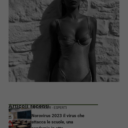
Articoli recenti
INFLUENCER - ESPERTI
Norovirus 2023 il virus che
attacca le scuole, una