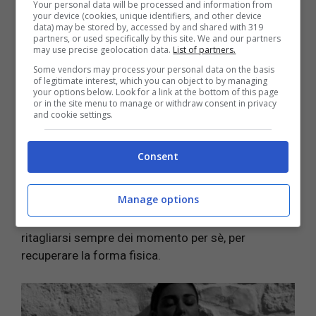
Your personal data will be processed and information from
già in una forma meravigliosa! Credo l’aiuti
your device (cookies, unique identifiers, and other device
moltissimo il suo carattere oltre che la sua genetica!
data) may be stored by, accessed by and shared with 319
partners, or used specifically by this site. We and our partners
Sempre solare e positiva
“.
may use precise geolocation data.
List of partners.
Some vendors may process your personal data on the basis
Il segreto della forma smagliante della showgirl
of legitimate interest, which you can object to by managing
your options below. Look for a link at the bottom of this page
dopo aver dato alla luce la sua piccola è
or in the site menu to manage or withdraw consent in privacy
sicuramente la grande determinazione e caparbietà
and cookie settings.
che l’ha sempre contraddistinta.
Consent
Leggi anche:
BELEN RODRIGUEZ, I SEGRETI DELLA
SUA FORMA IN GRAVIDANZA
Manage options
Nonostante la nuova arrivata, Luna Marì, richieda
molte attenzioni per sé, la bella argentina riesce a
ritagliarsi sempre dei momento per sè, per
recuperare la forma fisica.