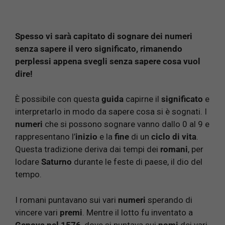
Spesso vi sarà capitato di sognare dei numeri
senza sapere il vero significato, rimanendo
perplessi appena svegli senza sapere cosa vuol
dire!
È possibile con questa
guida
capirne il
significato
e
interpretarlo in modo da sapere cosa si è sognati. I
numeri
che si possono sognare vanno dallo 0 al 9 e
rappresentano l’
inizio
e la
fine
di un
ciclo di vita
.
Questa tradizione deriva dai tempi dei
romani
, per
lodare
Saturno
durante le feste di paese, il dio del
tempo.
I romani puntavano sui vari
numeri
sperando di
vincere vari
premi
. Mentre il lotto fu inventato a
Genova nel 1576
, dove si puntava sui
nomi
dei vari