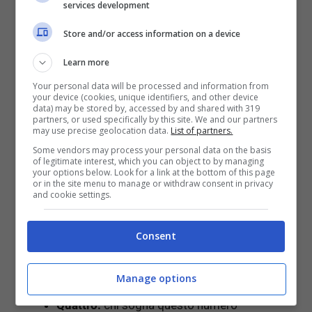
services development
Zero
: è la rappresentazione di un
inizio
,
Store and/or access information on a device
dell’esistenza per l’esattezza, do una fase o
di un progetto a cui siete molto impegnati e
Learn more
che vorreste si concretizzasse.
Your personal data will be processed and information from
Uno:
è un numero
positivo
, è già un inizio e
your device (cookies, unique identifiers, and other device
data) may be stored by, accessed by and shared with 319
questo numero rappresenta l’
armonia
verso
partners, or used specifically by this site. We and our partners
voi stessi.
may use precise geolocation data.
List of partners.
Due:
rappresenta un
conflitto interiore
o con
Some vendors may process your personal data on the basis
of legitimate interest, which you can object to by managing
qualcuno a voi caro, come un partner, un
your options below. Look for a link at the bottom of this page
amico o un componente della vostra vita che
or in the site menu to manage or withdraw consent in privacy
and cookie settings.
vi crea malessere e
disagio
.
Tre:
personificazione del
passato
,
presente
e
futuro
quindi simbolicamente parlando
Consent
rappresenta la
perfezione
. Rappresenta una
nuova vita, la rinascita o una novità
Manage options
imminente.
Quattro:
chi sogna questo numero