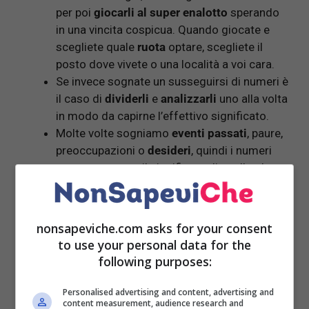
per poi
giocarli al super enalotto
sperando
in una vincita cospicua. Quando giocate e
scegliete quale
ruota
optare, scegliete il
posto dove vivete o una località a voi cara.
Se invece sognate un susseguirsi di numeri è
il caso di
dividerli
e
analizzarli
uno alla volta
in modo da capirne l’effettivo significato.
Molte volte sogniamo
eventi passati
, paure,
preoccupazioni o
desideri
, quindi i numeri
possono essere il significato di quello che
state o che avete passato.
LEGGI ANCHE:
Acchiappasogni: quale significato
nonsapeviche.com asks for your consent
si cela dietro questo oggetto
to use your personal data for the
following purposes:
Significato dei simboli dal 0
Personalised advertising and content, advertising and
a 9!
content measurement, audience research and