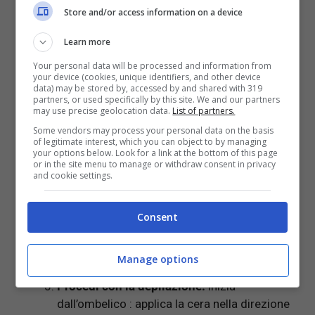
facendo cosi la cera si attaccherà
Store and/or access information on a device
direttamente al pelo. Spunta i peli in modo
che siano di 1 cm, questo ti consentirà di
Learn more
rimuoverli con più facilità. Applica in seguito
Your personal data will be processed and information from
del talco sulle zone in cui farai la cera, serve
your device (cookies, unique identifiers, and other device
data) may be stored by, accessed by and shared with 319
per far attaccare la cera al
pelo e non alla
partners, or used specifically by this site. We and our partners
pelle, riducendo il dolore dello strappo. Se
may use precise geolocation data.
List of partners.
il dolore dovesse aumentare applica più
Some vendors may process your personal data on the basis
of legitimate interest, which you can object to by managing
talco, specie se il luogo dove operi è più
your options below. Look for a link at the bottom of this page
caldo.
or in the site menu to manage or withdraw consent in privacy
and cookie settings.
Eliminare la cera sulle mani:
imbevi un
batuffolo di cotone o delle scottex in olio, e
poi passatelo sulle mani per rimuovere i
Consent
residui. Questa tecnica puoi utilizzarla anche
post ceretta per rimuovere i residui sulle
Manage options
parti del corpo
dove ti sei depilata.
Procedi con la depilazione:
inizia
dall’ombelico : applica la cera nella direzione