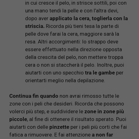
in cui cresce il pelo, in strisce sottili, poi con
una mano tendi la pelle e con l’altra devi,
dopo aver
applicato la cera, toglierla con la
striscia.
Ricorda più tieni tesa la parte di
pelle dove farai la cera, maggiore sarà la
resa. Altri accorgimenti: lo strappo deve
essere effettuato nella direzione opposta
della crescita del pelo, non mettere troppa
cera o non si staccherà il pelo. Inoltre, puoi
aiutarti con uno specchio
tra le gambe
per
orientarti meglio nella depilazione.
Continua fin quando
non avrai rimosso tutte le
zone con i peli che desideri. Ricorda che possono
volerci più step, e suddividere le
zone in zone più
piccole
, al fine di ottenere il risultato sperato. Puoi
aiutarti con delle
pinzette
per i peli più corti che fai
fatica a rimuovere. E fai attenzione
a non far