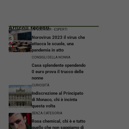
Articoli recenti
INFLUENCER - ESPERTI
Norovirus 2023 il virus che
attacca le scuole, una
pandemia in atto
CONSIGLI DELLA NONNA
Casa splendente spendendo
0 euro prova il trucco delle
nonne
CURIOSITÀ
Indiscrezione al Principato
di Monaco, chi è incinta
questa volta
SENZA CATEGORIA
Rosa chemical, chi è e tutto
quello che non sappiamo di