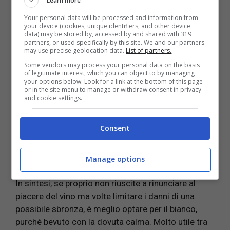
Learn more
Una sbronza può arrivare anche con il vino bianco
Your personal data will be processed and information from
your device (cookies, unique identifiers, and other device
se questo è ingerito a
stomaco vuoto
o in
data) may be stored by, accessed by and shared with 319
abbinamento
a
cocktail
o altre
bevande
alcoliche
,
partners, or used specifically by this site. We and our partners
may use precise geolocation data.
List of partners.
ad esempio.
Some vendors may process your personal data on the basis
of legitimate interest, which you can object to by managing
Un altro
fattore
che incide è la
velocità
con la quale
your options below. Look for a link at the bottom of this page
or in the site menu to manage or withdraw consent in privacy
beviamo questa bevanda, sia rosso che bianco.
and cookie settings.
Bere troppo in fretta, infatti, non solo velocizza il
processo di ubriacatura ma può anche renderla
Consent
particolarmente pesante.
Leggi anche:
VINO SI O VINO NO? LA RISPOSTA
Manage options
DELLA SCIENZA SU BENEFICI E QUANTITA’
In sintesi, se proprio non riuscite a rinunciare al
piacere del vino ma volte limitare i danni di una
possibile sbronza, è meglio optare per il bianco,
purché bevuto con la dovuta calma. Molto utile tra