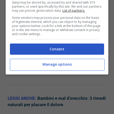
data) may be stored by, accessed by and shared with 319
aiuterà a ridurre immediatamente il dolore.
partners, or used specifically by this site. We and our partners
may use precise geolocation data.
List of partners.
Some vendors may process your personal data on the basis
La cipolla
of legitimate interest, which you can object to by managing
your options below. Look for a link at the bottom of this page
or in the site menu to manage or withdraw consent in privacy
Un altro prodotto proveniente dalla cucina che è
and cookie settings.
indispensabile nel combattere il dolore delle
scottature e nel favorire la guarigione è la cipolla.
Consent
Questo prezioso ingrediente contiene quercitina,
una sostanza che contribuisce ad alleviare il
Manage options
dolore delle piccole bruciature e a favorire una
rapida guarigione del tessuto.
LEGGI ANCHE:
Bambini e mal d’orecchio: 3 rimedi
naturali per placare il dolore