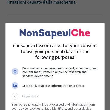
irritazioni causate dalla mascherina
E’ importante che il gel sia naturale e
completamente biologico: a questo scopo potrete
acquistarlo in erboristeria o in bioprofumeria.
nonsapeviche.com asks for your consent
Ottimo rimedio anche per le scottature solari
to use your personal data for the
dopo un’intensa giornata di mare.
following purposes:
Una patata
Personalised advertising and content, advertising and
content measurement, audience research and
services development
Non tutti sanno che le patate hanno proprietà
calmanti e lenitive. A questo scopo, potrete
Store and/or access information on a device
applicare sulle bruciature una fettina di patata
Learn more
cruda oppure delle bucce di patata
: l’importante è
che la parte della pasta, ricca di amido, sia a
Your personal data will be processed and information from
your device (cookies, unique identifiers, and other device
contatto con la pelle. Un’applicazione tempestiva