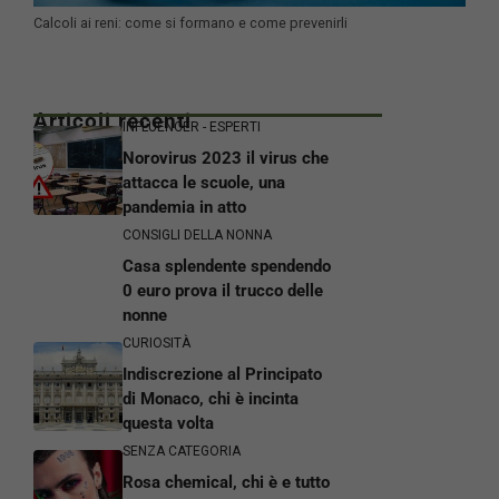
Calcoli ai reni: come si formano e come prevenirli
Articoli recenti
INFLUENCER - ESPERTI
Norovirus 2023 il virus che
attacca le scuole, una
pandemia in atto
CONSIGLI DELLA NONNA
Casa splendente spendendo
0 euro prova il trucco delle
nonne
CURIOSITÀ
Indiscrezione al Principato
di Monaco, chi è incinta
questa volta
SENZA CATEGORIA
Rosa chemical, chi è e tutto