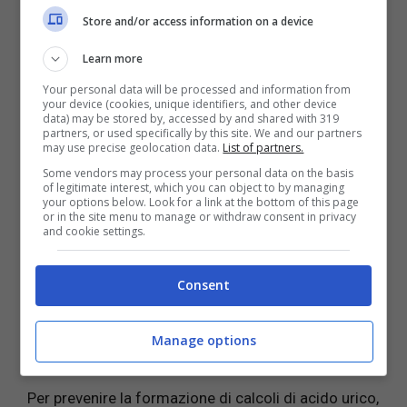
Store and/or access information on a device
Learn more
La fornazione di questi dolorosi sassolini, tuttavia,
Your personal data will be processed and information from
si può prevenire con dei semplici accorgimenti e
your device (cookies, unique identifiers, and other device
data) may be stored by, accessed by and shared with 319
delle modifiche allo stile di vita.
Il miglior modo per
partners, or used specifically by this site. We and our partners
prevenirli, infatti, è quello di bere 2 o 3 litri di
may use precise geolocation data.
List of partners.
acqua al giorno in modo da avere le urine molto
Some vendors may process your personal data on the basis
of legitimate interest, which you can object to by managing
diluite ed evitare che le sostanze di scarto
your options below. Look for a link at the bottom of this page
presenti nei reni diventino troppo concentrate.
or in the site menu to manage or withdraw consent in privacy
and cookie settings.
Se i calcoli sono causati da un eccesso di calcio,
allora
bisognerà modificare la propria dieta in
Consent
modo da ridurre il consumo di ossolati, presenti
in cibi come asparagi, porri, cioccolato, arachidi,
Manage options
sedano e prodotti a base di soia.
Per prevenire la formazione di calcoli di acido urico,