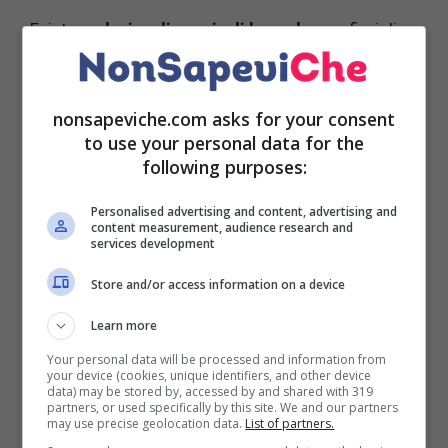
Esistono
decine di specie di lavanda
, con fiori di
diverse sfumature e foglie più grandi. La lavanda
più diffusa nelle case è la
Lavandula angustifolia
. Ha
dei fiori color malva che crescono in estate e può
nonsapeviche.com asks for your consent
crescere fino a 70-90 cm di altezza. Vediamo
to use your personal data for the
come coltivarla in vaso
.
following purposes:
La lavanda ha bisogno di spazio e cresce per largo,
Personalised advertising and content, advertising and
content measurement, audience research and
pertanto va coltivata in un
vaso grande
, alto e largo.
services development
L’ideale è utilizzare un bel
vaso di terracotta
, che
potete collocare in un grande terrazzo o anche nel
Store and/or access information on a device
giardino o cortile di casa. L’importante è che il vaso
Learn more
venga posto in un luogo ben soleggiato e ventilato,
lontano dall’umidità. Non sono indicati, dunque, i
Your personal data will be processed and information from
your device (cookies, unique identifiers, and other device
luoghi freddi e in ombra.
data) may be stored by, accessed by and shared with 319
partners, or used specifically by this site. We and our partners
may use precise geolocation data.
List of partners.
Il vaso va riempito con del buon
terriccio asciutto e