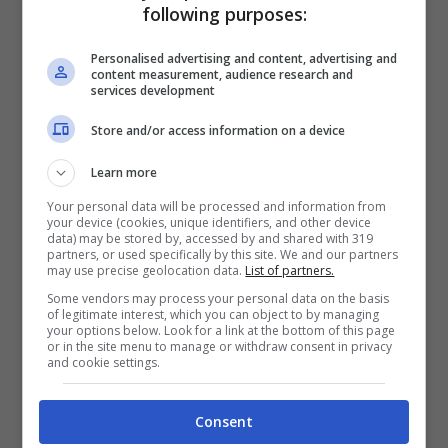
following purposes:
smartphone sono zeppi di applicazioni che vi
guideranno in un vero e proprio percorso di lotta
Personalised advertising and content, advertising and
allo stress.
content measurement, audience research and
services development
Store and/or access information on a device
Learn more
LEGGI ANCHE:
Singhiozzo: perché viene e i
rimedi per mandarlo via
Your personal data will be processed and information from
your device (cookies, unique identifiers, and other device
data) may be stored by, accessed by and shared with 319
partners, or used specifically by this site. We and our partners
may use precise geolocation data.
List of partners.
Some vendors may process your personal data on the basis
Se nessuno di questi suggerimenti ha i suoi effetti,
of legitimate interest, which you can object to by managing
potrete provare altre tattiche per ridurre il vostro
your options below. Look for a link at the bottom of this page
or in the site menu to manage or withdraw consent in privacy
disagio. Potreste, ad esempio,
riequilibrare la flora
and cookie settings.
batterica con l’utilizzo di alcuni probiotici,
sempre sotto consiglio del vostro medico o
Consent
ridurre il consumo di alcuni alimenti.