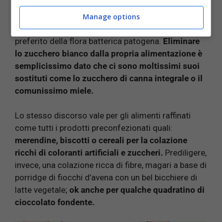
Uno di questi alimenti da consumare di meno è
Manage options
proprio lo zucchero bianco che è l’alimento
preferito della flora batterica patogena.
Eliminare
lo zucchero bianco dalla propria alimentazione è
semplicissimo dato che ci sono moltissimi suoi
sostituti come lo zucchero di canna integrale o il
comunissimo miele.
Lo stesso discorso vale per gli alimenti raffinati
come tutti i prodotti preconfezionati quali:
merendine, biscotti o cereali per la colazione
ricchi di coloranti artificiali e zuccheri.
Prediligere,
invece, una colazione ricca di fibre, magari a base di
porridge di fiocchi d’avena con un bel bicchiere di
latte vegetale;
ok anche per qualche quadratino di
cioccolato fondente.