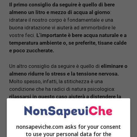
Il primo consiglio da seguire è quello di bere
almeno un litro e mezzo di acqua al giorno
:
idratare il nostro corpo è fondamentale e una
buona idratazione vi aiuterà ad ammorbidire le
vostre feci.
L’importante è bere acqua naturale e a
temperatura ambiente o, se preferite, tisane calde
e poco zuccherate.
Un altro consiglio da seguire è quello di
eliminare o
almeno ridurre lo stress e la tensione nervosa.
Molto spesso, infatti, la stitichezza è una
condizione che ha radici di natura psicologica:
rilassarsi in questo caso aiuterà a distendere la
muscolatura e agevolerà l’evacuazione.
Per rilassarsi, infatti,
si può seguire anche un
nonsapeviche.com asks for your consent
percorso di meditazione o degli esercizi di
to use your personal data for the
respirazione
: gli store di app dei nostri moderni