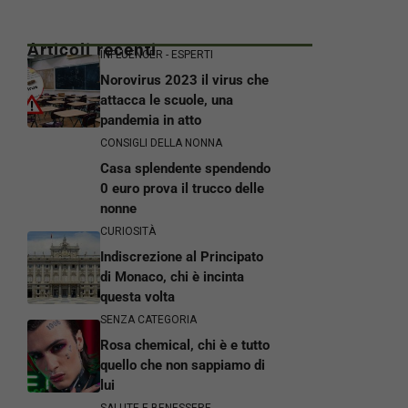
Articoli recenti
INFLUENCER - ESPERTI
Norovirus 2023 il virus che
attacca le scuole, una
pandemia in atto
CONSIGLI DELLA NONNA
Casa splendente spendendo
0 euro prova il trucco delle
nonne
CURIOSITÀ
Indiscrezione al Principato
di Monaco, chi è incinta
questa volta
SENZA CATEGORIA
Rosa chemical, chi è e tutto
quello che non sappiamo di
lui