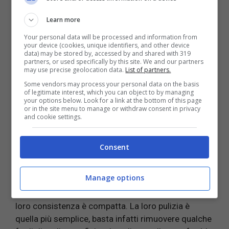
piccole nella parte alta dove spunta il fiore. Per
pulirli bisogna eliminare il fusto, poi tagliare le
Learn more
foglie eliminando le parti più dure. Infine foglie e
Your personal data will be processed and information from
fiore vanno lavati in acqua fredda.
your device (cookies, unique identifiers, and other device
data) may be stored by, accessed by and shared with 319
partners, or used specifically by this site. We and our partners
I
broccoli di rapa
, o cime di rapa, invece, sono la
may use precise geolocation data.
List of partners.
parte verde non ancora fiorita della rapa. Per pulirli
Some vendors may process your personal data on the basis
a regola d’arte bisogna
eliminare le foglie più
of legitimate interest, which you can object to by managing
your options below. Look for a link at the bottom of this page
grandi e dure
, lasciando solo le cime che vanno
or in the site menu to manage or withdraw consent in privacy
lavate in acqua fredda.
and cookie settings.
Infine, dalla struttura molto diversa dagli altri
Consent
broccoli sono i
broccoletti o cavoletti Bruxelles
.
Sono dei germogli dalla forma sferica che
Manage options
crescono alla base del cavolo di Bruxelles e sono
formati da tante piccole foglie una sopra l’altra. La
loro consistenza è compatta. La loro pulizia è
quella più semplice, basta infatti rimuovere qualche